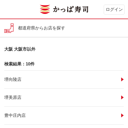
ログイン
都道府県からお店を探す
大阪 大阪市以外
検索結果：10件
堺向陵店
堺美原店
豊中庄内店