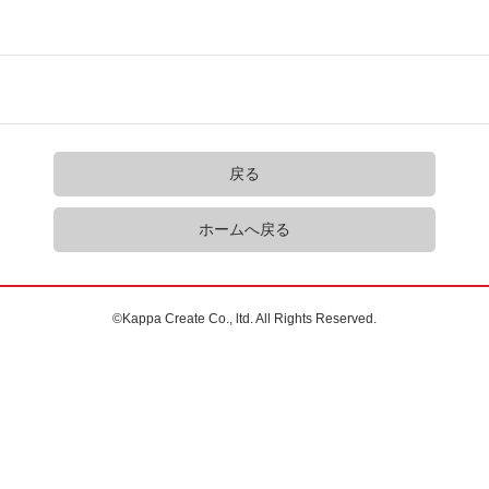
戻る
ホームへ戻る
©Kappa Create Co., ltd. All Rights Reserved.