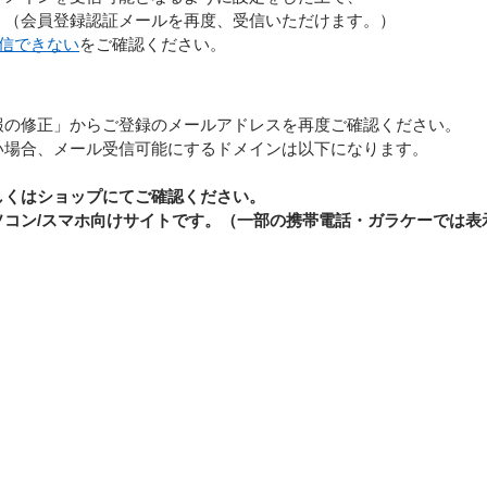
。（会員登録認証メールを再度、受信いただけます。）
受信できない
をご確認ください。
報の修正」からご登録のメールアドレスを再度ご確認ください。
い場合、メール受信可能にするドメインは以下になります。
しくはショップにてご確認ください。
ソコン/スマホ向けサイトです。（一部の携帯電話・ガラケーでは表