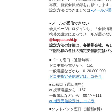
再度、新規会員登録をお願いします
設定方法につきましては
●メールが
●メールが受信できない
会員ページにログインし、「会員情
携帯の設定によってメールが届かな
@kappasushi.jp
設定方法の詳細は、各携帯会社、も
下記記載の各社の指定受信設定はパ
■ドコモ窓口（通話無料）
ドコモ携帯電話から 151
一般電話などから 0120-800-000
ドコモ指定受信設定は、コチラ
■au窓口（通話無料）
au携帯電話から 157
一般電話などから 0077-7-111
au指定受信設定は、コチラ
■ソフトバンク窓口（通話無料）