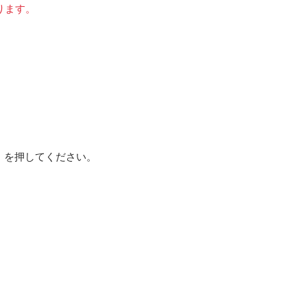
ります。
。
」を押してください。
。