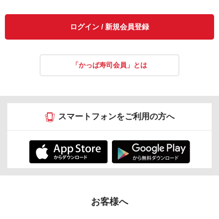
ログイン / 新規会員登録
「かっぱ寿司会員」とは
スマートフォンをご利用の方へ
お客様へ